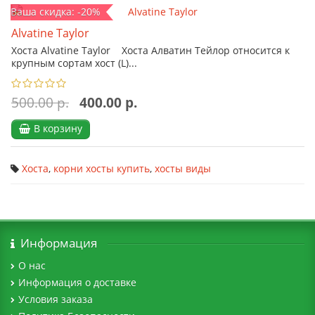
Ваша скидка: -20%
Alvatine Taylor
Хоста Alvatine Taylor Хоста Алватин Тейлор относится к
крупным сортам хост (L)...
500.00 р.
400.00 р.
В корзину
Хоста
,
корни хосты купить
,
хосты виды
Информация
О нас
Информация о доставке
Условия заказа